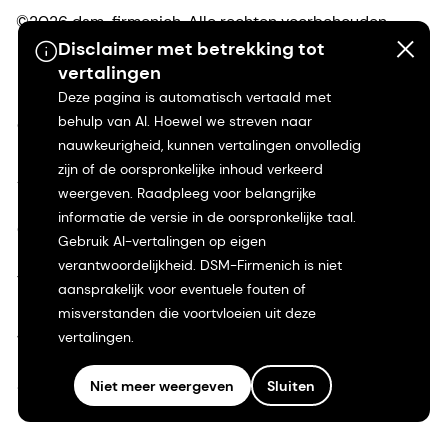
©2026 dsm-firmenich. Alle rechten voorbehouden.
Disclaimer met betrekking tot
vertalingen
Privacyverklaring
Deze pagina is automatisch vertaald met
behulp van AI. Hoewel we streven naar
Gebruiksvoorwaarden
nauwkeurigheid, kunnen vertalingen onvolledig
zijn of de oorspronkelijke inhoud verkeerd
Algemene voorwaarden
weergeven. Raadpleeg voor belangrijke
informatie de versie in de oorspronkelijke taal.
Californië Transparantie
Gebruik AI-vertalingen op eigen
verantwoordelijkheid. DSM-Firmenich is niet
Toegankelijkheidsverklaring
aansprakelijk voor eventuele fouten of
misverstanden die voortvloeien uit deze
Juridische informatie
vertalingen.
Sitemap
Niet meer weergeven
Sluiten