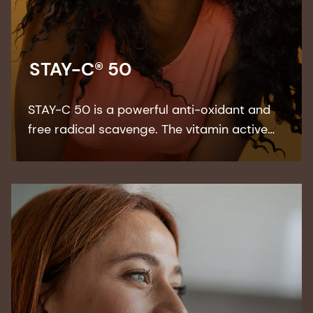
STAY-C® 50
STAY-C 50 is a powerful anti-oxidant and
free radical scavenge. The vitamin active
works for a better-looking skin tone and
reduces the appearance of skin blemishes
and acne.