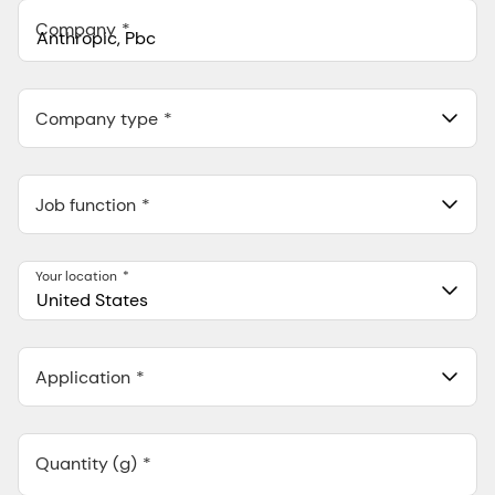
+1
Company
Anthropic, PBC
548 Market St Pmb 90375, San Francisco, California, US
Company type
Job function
Your location
United States
Application
Quantity (g)