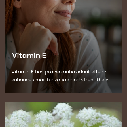
Vitamin E
Vitamin E has proven antioxidant effects,
enhances moisturization and strengthens
the skin barrier. DSM’s Quali E is the most
sustainable synthetic vitamin form on the
market.