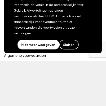
informatie de versie in de oorspronkelijke taal.
Gebruik AI-vertalingen op eigen
verantwoordelijkheid. DSM-Firmenich is niet
©2026 dsm-firmenich. Alle rechten voorbehouden.
aansprakelijk voor eventuele fouten of
misverstanden die voortvloeien uit deze
Privacyverklaring
vertalingen.
Gebruiksvoorwaarden
Niet meer weergeven
Sluiten
Algemene voorwaarden
Californië Transparantie
Toegankelijkheidsverklaring
Juridische informatie
Sitemap