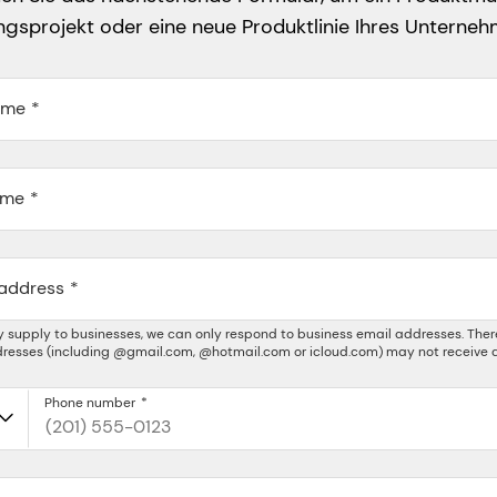
gsprojekt oder eine neue Produktlinie Ihres Unterne
ame
ame
 address
y supply to businesses, we can only respond to business email addresses. Ther
resses (including @gmail.com, @hotmail.com or icloud.com) may not receive a
Phone number