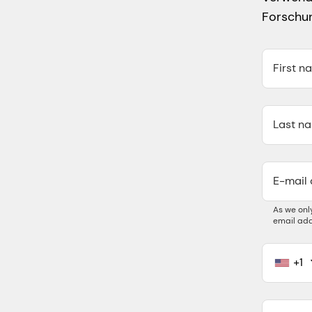
Forschun
First n
Last n
E-mail
As we onl
email add
+1
United
States
+1