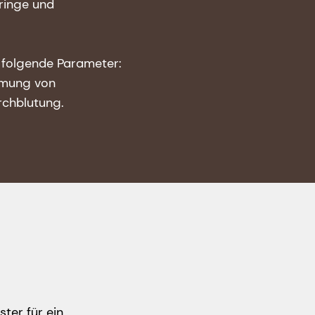
ringe und
t folgende Parameter:
emmung von
rchblutung.
ter für ein