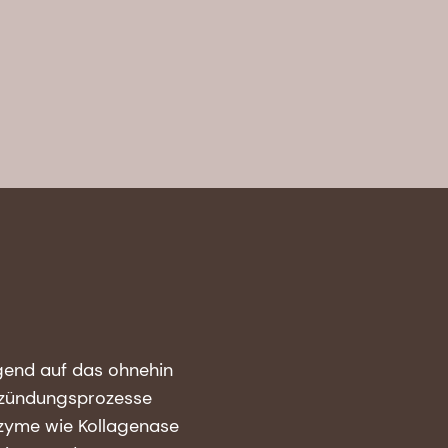
igend auf das ohnehin
tzündungsprozesse
nzyme wie Kollagenase