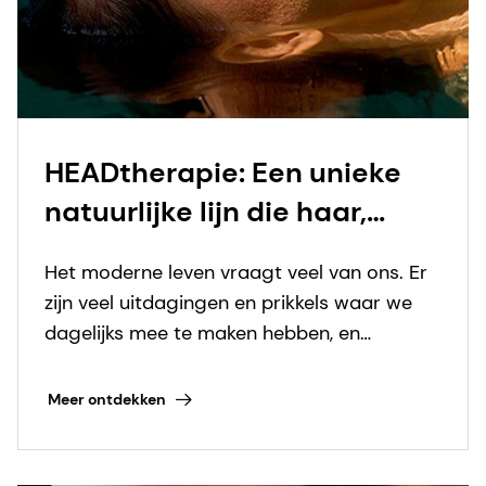
HEADtherapie: Een unieke
natuurlijke lijn die haar,
hoofdhuid en geest in
Het moderne leven vraagt veel van ons. Er
balans brengt
zijn veel uitdagingen en prikkels waar we
dagelijks mee te maken hebben, en
consumenten realiseren zich steeds meer
de belangrijke rol van zelfzorg voor het
Meer ontdekken
behoud van hun fysieke en emotionele
welzijn.