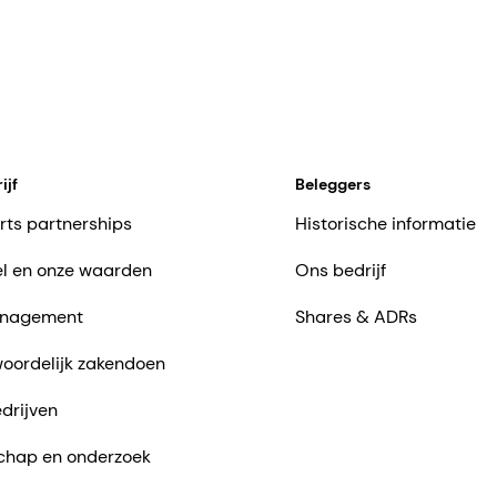
ijf
Beleggers
rts partnerships
Historische informatie
l en onze waarden
Ons bedrijf
nagement
Shares & ADRs
oordelijk zakendoen
drijven
chap en onderzoek