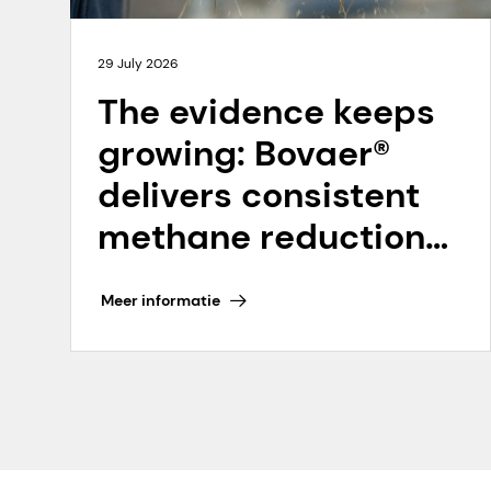
29 July 2026
The evidence keeps
growing: Bovaer®
delivers consistent
methane reductions,
2022 to 2025 and
Meer informatie
beyond