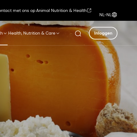
ntact met ons op
Animal Nutrition & Health
NL-NL
th
Health, Nutrition & Care
Inloggen