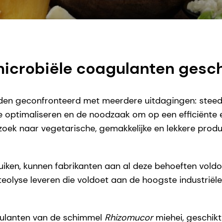
icrobiële coagulanten geschi
en geconfronteerd met meerdere uitdagingen: steeds
te optimaliseren en de noodzaak om op een efficiënte
oek naar vegetarische, gemakkelijke en lekkere prod
ruiken, kunnen fabrikanten aan al deze behoeften vol
oteolyse leveren die voldoet aan de hoogste industri
gulanten van de schimmel
Rhizomucor
miehei, geschikt