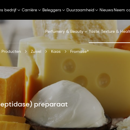
s bedrijf
Carrière
Beleggers
Duurzaamheid
Nieuws
Neem co
Perfumery & Beauty
Taste, Texture & Heal
 Producten
Zuivel
Kaas
Fromase®
peptidase) preparaat