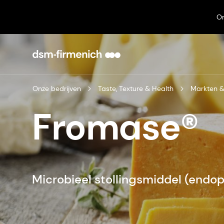
On
Onze bedrijven
Taste, Texture & Health
Markten &
Fromase®
Microbieel stollingsmiddel (endo