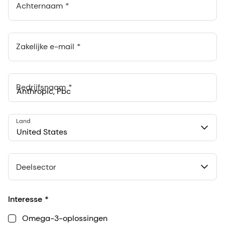
Achternaam
Zakelijke e-mail
Bedrijfsnaam
Anthropic, PBC
Land
548 Market St Pmb 90375, San Francisco, California, US
United States
Deelsector
Interesse
Omega-3-oplossingen