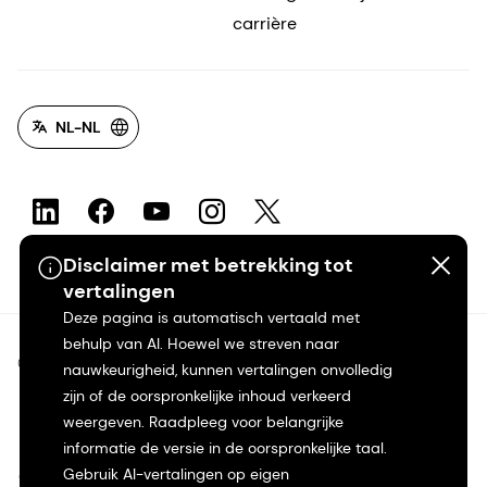
carrière
NL-NL
Disclaimer met betrekking tot
vertalingen
Deze pagina is automatisch vertaald met
behulp van AI. Hoewel we streven naar
©2026 dsm-firmenich. Alle rechten voorbehouden.
nauwkeurigheid, kunnen vertalingen onvolledig
zijn of de oorspronkelijke inhoud verkeerd
Privacyverklaring
weergeven. Raadpleeg voor belangrijke
informatie de versie in de oorspronkelijke taal.
Gebruik AI-vertalingen op eigen
Gebruiksvoorwaarden