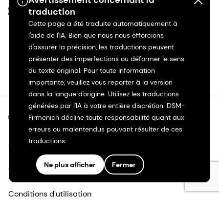
Avertissement concernant la
traduction
FR-FR
Cette page a été traduite automatiquement à
l'aide de l'IA. Bien que nous nous efforcions
d'assurer la précision, les traductions peuvent
présenter des imperfections ou déformer le sens
du texte original. Pour toute information
importante, veuillez vous reporter à la version
dans la langue d'origine. Utilisez les traductions
générées par l'IA à votre entière discrétion. DSM-
©2026 dsm-firmenich. Tous droits réservés.
Firmenich décline toute responsabilité quant aux
erreurs ou malentendus pouvant résulter de ces
traductions.
Avis de confidentialité
Ne plus afficher
Fermer
Conditions d'utilisation
Conditions d'utilisation