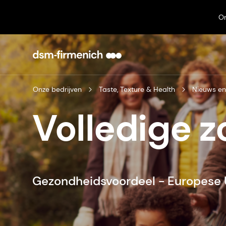
On
Onze bedrijven
Taste, Texture & Health
Nieuws e
Volledige z
Gezondheidsvoordeel - Europese 