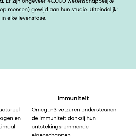
. Er zijn ongeveer 40.000 wetenschappelijke
 mensen) gewijd aan hun studie. Uiteindelijk:
n elke levensfase.
Immuniteit
uctureel
Omega-3 vetzuren ondersteunen
 ogen en
de immuniteit dankzij hun
ptimaal
ontstekingsremmende
eigenschappen.