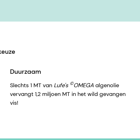
keuze
Duurzaam
©
Slechts 1 MT van
Lufe's
OMEGA
algenolie
vervangt 1,2 miljoen MT in het wild gevangen
vis!