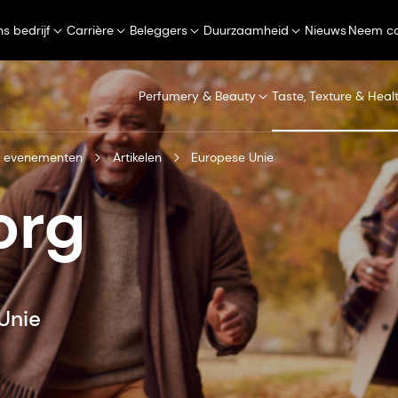
s bedrijf
Carrière
Beleggers
Duurzaamheid
Nieuws
Neem co
Perfumery & Beauty
Taste, Texture & Heal
n evenementen
Artikelen
Europese Unie
org
Unie