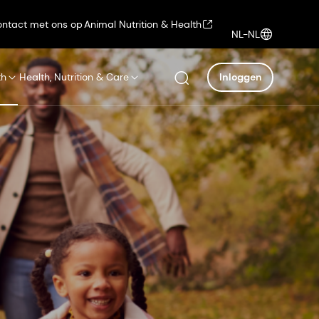
ntact met ons op
Animal Nutrition & Health
NL-NL
th
Health, Nutrition & Care
Inloggen