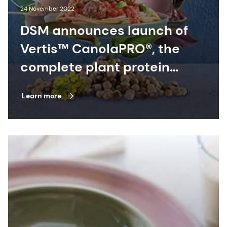
24 November 2022
DSM announces launch of
Vertis™ CanolaPRO®, the
complete plant protein
that’s free from major
Learn more
allergens | DSM Food &
Beverage