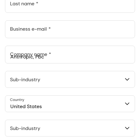
Last name
Business e-mail
Company name
Anthropic, PBC
548 Market St Pmb 90375, San Francisco, California, US
Sub-industry
Country
United States
Sub-industry