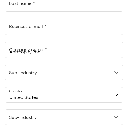
Last name
Business e-mail
Company name
Anthropic, PBC
548 Market St Pmb 90375, San Francisco, California, US
Sub-industry
Country
United States
Sub-industry