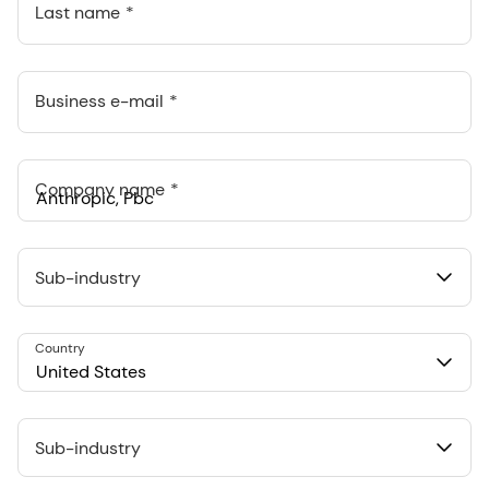
Last name
Business e-mail
Company name
Anthropic, PBC
548 Market St Pmb 90375, San Francisco, California, US
Sub-industry
Country
United States
Sub-industry