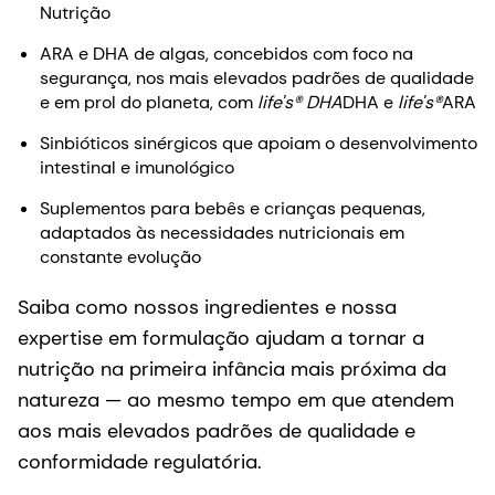
nosso abrangente portfólio GlyCare®, e conheça o
mais recente artigo técnico sobre HMOs, elaborado
em colaboração com a Sociedade Chinesa de
Nutrição
ARA e DHA de algas, concebidos com foco na
segurança, nos mais elevados padrões de qualidade
e em prol do planeta, com
life's® DHA
DHA e
life's®
ARA
Sinbióticos sinérgicos que apoiam o desenvolvimento
intestinal e imunológico
Suplementos para bebês e crianças pequenas,
adaptados às necessidades nutricionais em
constante evolução
Saiba como nossos ingredientes e nossa
expertise em formulação ajudam a tornar a
nutrição na primeira infância mais próxima da
natureza — ao mesmo tempo em que atendem