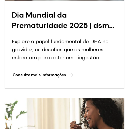
Dia Mundial da
Prematuridade 2025 | dsm-
firmenich Saúde, Nutrição e
Explore o papel fundamental do DHA na
Cuidados
gravidez, os desafios que as mulheres
enfrentam para obter uma ingestão
adequada e as soluções de suplementação
para ajudar a reduzir os partos
Consulte mais informações
prematuros.