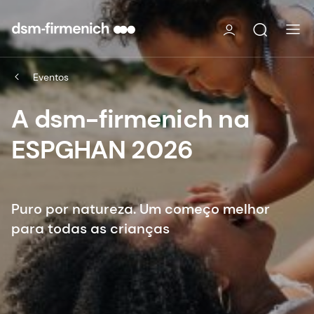
Eventos
A dsm-firmenich na
ESPGHAN 2026
Puro por natureza. Um começo melhor
para todas as crianças