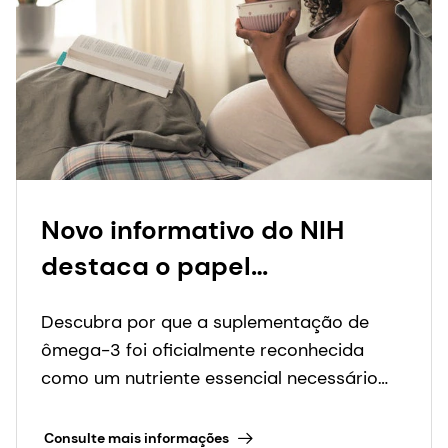
Novo informativo do NIH
destaca o papel
fundamental dos
Descubra por que a suplementação de
suplementos de ômega-3
ômega-3 foi oficialmente reconhecida
na gravidez para reduzir o
como um nutriente essencial necessário