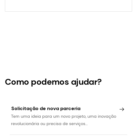
nascimento prematuro |
durante a gravidez para reduzir o risco de
parto prematuro.
dsm-firmenich Health,
Consulte mais informações
Nutrition & Care
Como podemos ajudar?
Solicitação de nova parceria
Tem uma ideia para um novo projeto, uma inovação