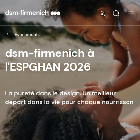
Événements
dsm-firmenich à
l'ESPGHAN 2026
La pureté dans le design. Un meilleur
départ dans la vie pour chaque nourrisson