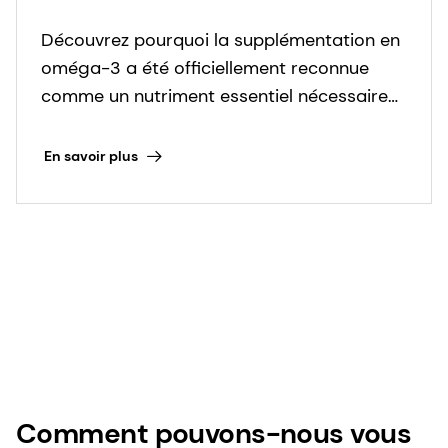
souligne le rôle essentiel
Découvrez pourquoi la supplémentation en
des compléments
oméga-3 a été officiellement reconnue
alimentaires à base
comme un nutriment essentiel nécessaire
d'oméga-3 dans la
pendant la grossesse pour réduire le risque
d'accouchement prématuré.
réduction des naissances
En savoir plus
prématurées | dsm-
firmenich Health, Nutrition &
Care
Comment pouvons-nous vous