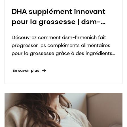
DHA supplément innovant
pour la grossesse | dsm-
firmenich Health, Nutrition &
Découvrez comment dsm-firmenich fait
Care
progresser les compléments alimentaires
pour la grossesse grâce à des ingrédients
scientifiquement prouvés tels que le DHA et
à des formats innovants.
En savoir plus