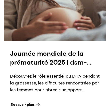
Journée mondiale de la
prématurité 2025 | dsm-
firmenich Health, Nutrition &
Découvrez le rôle essentiel du DHA pendant
Care
la grossesse, les difficultés rencontrées par
les femmes pour obtenir un apport
adéquat et les solutions de
supplémentation permettant de réduire les
En savoir plus