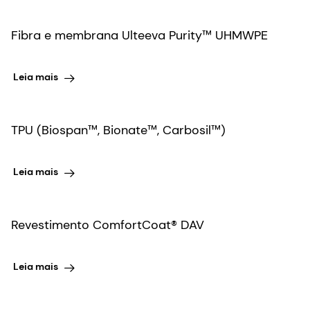
Fibra e membrana Ulteeva Purity™ UHMWPE
Leia mais
TPU (Biospan™, Bionate™, Carbosil™)
Leia mais
Revestimento ComfortCoat® DAV
Leia mais