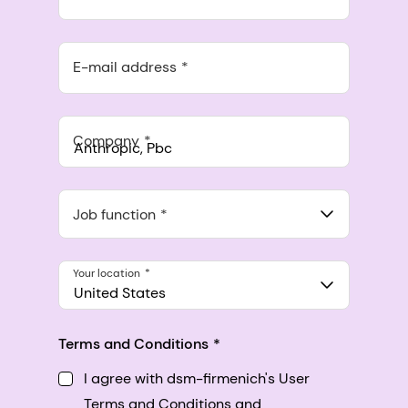
E-mail address
Company
Anthropic, PBC
548 Market St Pmb 90375, San Francisco, California, US
Job function
Your location
United States
Terms and Conditions
I agree with dsm-firmenich's User
Terms and Conditions and