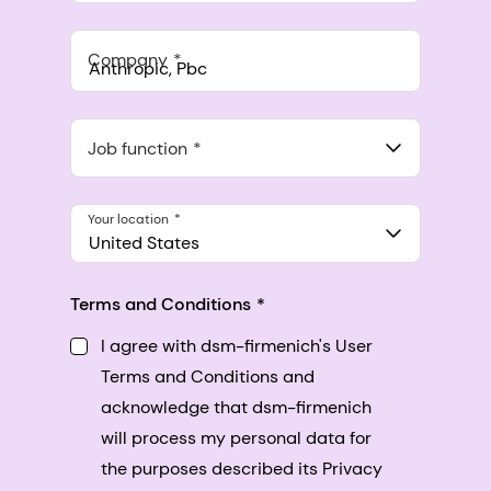
Company
Anthropic, PBC
548 Market St Pmb 90375, San Francisco, California, US
Job function
Your location
United States
Terms and Conditions
I agree with dsm-firmenich's User
Terms and Conditions and
acknowledge that dsm-firmenich
will process my personal data for
the purposes described its Privacy