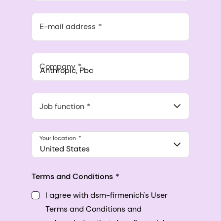
E-mail address
Company
Anthropic, PBC
548 Market St Pmb 90375, San Francisco, California, US
Job function
Your location
United States
Terms and Conditions
I agree with dsm-firmenich's User
Terms and Conditions and