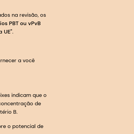
dos na revisão, os
os PBT ou vPvB
a UE"
.
ornecer a você
ixes indicam que o
concentração de
tério B.
re o potencial de