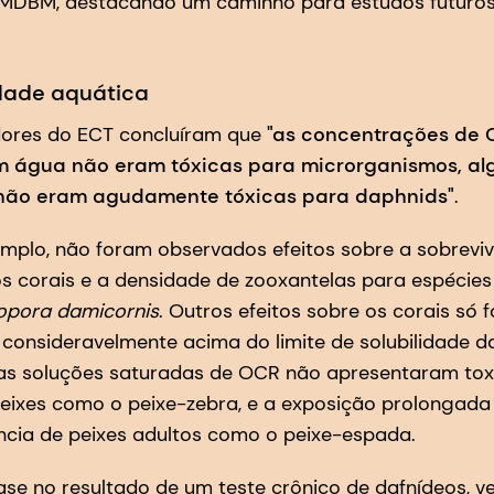
MDBM, destacando um caminho para estudos futuro
idade aquática
ores do ECT concluíram que
"as concentrações de O
m água não eram tóxicas para microrganismos, alg
e não eram agudamente tóxicas para daphnids"
.
emplo, não foram observados efeitos sobre a sobreviv
 corais e a densidade de zooxantelas para espéci
lopora damicornis
. Outros efeitos sobre os corais só
consideravelmente acima do limite de solubilidade 
, as soluções saturadas de OCR não apresentaram to
eixes como o peixe-zebra, e a exposição prolongada 
ncia de peixes adultos como o peixe-espada.
se no resultado de um teste crônico de dafnídeos, ve