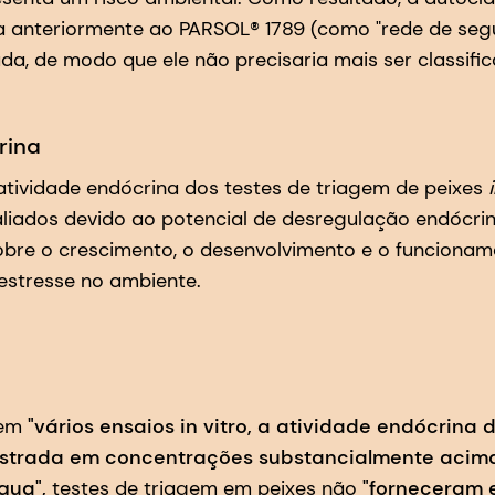
a anteriormente ao PARSOL® 1789 (como "rede de seg
da, de modo que ele não precisaria mais ser classifi
rina
tividade endócrina dos testes de triagem de peixes
iados devido ao potencial de desregulação endócrin
obre o crescimento, o desenvolvimento e o funcionam
 estresse no ambiente.
 em
"vários ensaios in vitro, a atividade endócrina
istrada em concentrações substancialmente acima
gua",
testes de triagem em peixes não
"forneceram 