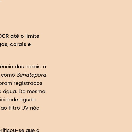
s.
CR até o limite
as, corais e
ência dos corais, o
es como
Seriatopora
 foram registrados
da água. Da mesma
xicidade aguda
ao filtro UV não
rificou-se que o