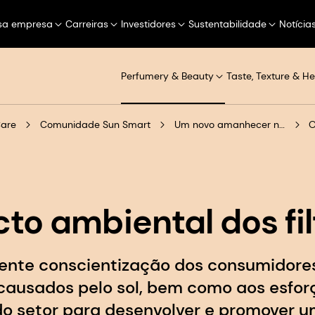
sa empresa
Carreiras
Investidores
Sustentabilidade
Notícia
Perfumery & Beauty
Taste, Texture & He
Care
Comunidade Sun Smart
Um novo amanhecer no cuidado sustentável com o sol
O
to ambiental dos fil
ente conscientização dos consumidores
 causados pelo sol, bem como aos esfor
do setor para desenvolver e promover 