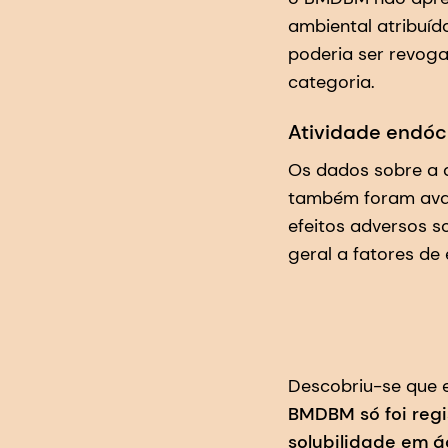
ambiental atribuíd
poderia ser revoga
categoria.
Atividade endóc
Os dados sobre a a
também foram aval
efeitos adversos s
geral a fatores de
Descobriu-se que
BMDBM só foi reg
solubilidade em á