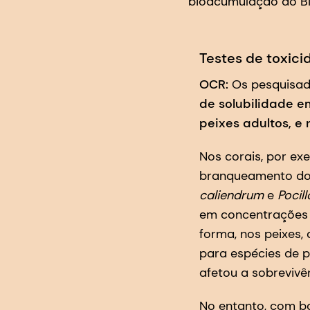
bioacumulação do B
Testes de toxic
OCR:
Os pesquisad
de solubilidade e
peixes adultos, 
Nos corais, por ex
branqueamento dos
caliendrum
e
Pocil
em concentrações 
forma, nos peixes
para espécies de p
afetou a sobrevivê
No entanto, com ba