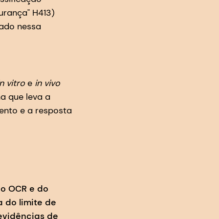
urança" H413)
cado nessa
in vitro
e
in vivo
a que leva a
ento e a resposta
 do OCR e do
 do limite de
evidências de