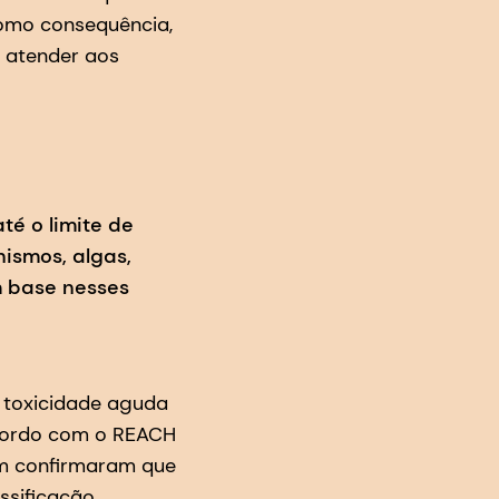
Como consequência,
a atender aos
té o limite de
ismos, algas,
m base nesses
u toxicidade aguda
acordo com o REACH
ém confirmaram que
ssificação