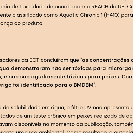
tério de toxicidade de acordo com o REACH da UE. 
nte classificado como Aquatic Chronic 1 (H410) par
rança do produto.
sadores da ECT concluíram que
"as concentrações a
água demonstraram não ser tóxicas para microrgan
s, e não são agudamente tóxicas para peixes. Co
rigo foi identificado para o BMDBM".
a de solubilidade em água, o filtro UV não apresento
ultados de um teste crônico em peixes realizado de 
tavam disponíveis no momento da publicação, tamb
enta um risco ambiental. Como resultado, a autocla