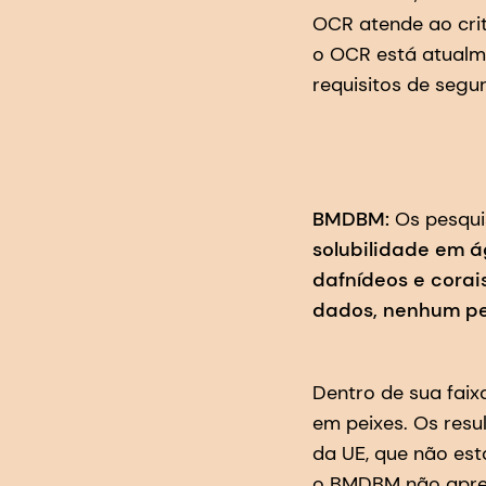
OCR atende ao cri
o OCR está atualme
requisitos de segu
BMDBM:
Os pesqui
solubilidade em 
dafnídeos e corai
dados, nenhum pe
Dentro de sua faix
em peixes. Os res
da UE, que não es
o BMDBM não apres