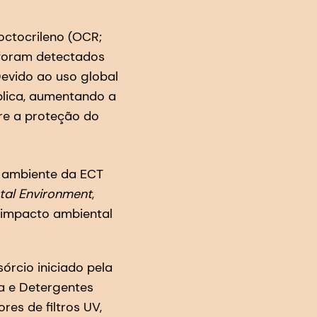
octocrileno (OCR;
 foram detectados
evido ao uso global
blica, aumentando a
tre a proteção do
 ambiente da ECT
otal Environment
,
l impacto ambiental
órcio iniciado pela
a e Detergentes
es de filtros UV,