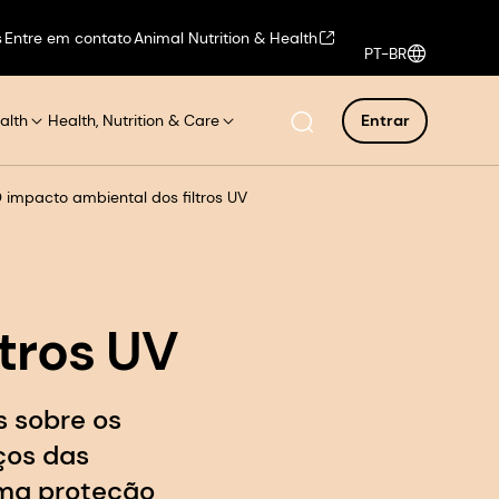
s
Entre em contato
Animal Nutrition & Health
PT-BR
alth
Health, Nutrition & Care
Entrar
 impacto ambiental dos filtros UV
tros UV
 sobre os
ços das
uma proteção