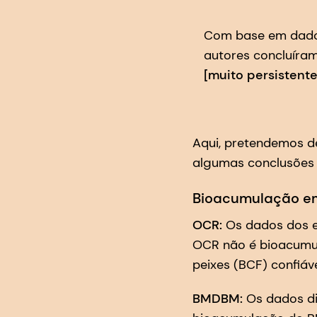
Com base em dados 
autores concluíra
[muito persistent
Aqui, pretendemos de
algumas conclusões i
Bioacumulação em
OCR:
Os dados dos e
OCR não é bioacumul
peixes (BCF) confiáve
BMDBM:
Os dados di