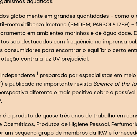
ganismos aquáticos.
sados globalmente em grandes quantidades - como o 
til-metoxidibenzoilmetano (BMDBM; PARSOL® 1789) -
oramento em ambientes marinhos e de água doce. D
utos são destacados com frequência na imprensa pú
s consumidores para encontrar o equilíbrio certo en
oteção contra a luz UV prejudicial.
1
 independente
preparada por especialistas em meio
) e publicada na importante revista
Science of the T
rspectiva diferente e mais positiva sobre o possíve
.
 é o produto de quase três anos de trabalho em cons
 Cosméticos, Produtos de Higiene Pessoal, Perfumari
por um pequeno grupo de membros da IKW e fornecedor