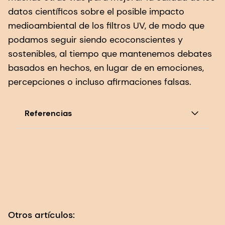
datos científicos sobre el posible impacto
medioambiental de los filtros UV, de modo que
podamos seguir siendo ecoconscientes y
sostenibles, al tiempo que mantenemos debates
basados en hechos, en lugar de en emociones,
percepciones o incluso afirmaciones falsas.
Referencias
1. Duis, K. et al. Revisión del destino y los
efectos medioambientales de dos sustancias
con filtro UV utilizadas en productos
cosméticos.
Sci. Total Environ.
808, 151931
(2022);
https://doi.org/10.1016/j.scitotenv.2021.151931
Otros artículos: