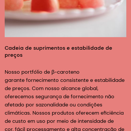
Cadeia de suprimentos e estabilidade de
preços
A
Nosso portfólio de β-caroteno
garante fornecimento consistente e estabilidade
&
de preços. Com nosso alcance global,
b
oferecemos segurança de fornecimento não
c
afetado por sazonalidade ou condições
e
climáticas. Nossos produtos oferecem eficiência
r
de custo em uso por meio de intensidade de
i
cor, fácil processamento e alta concentração de