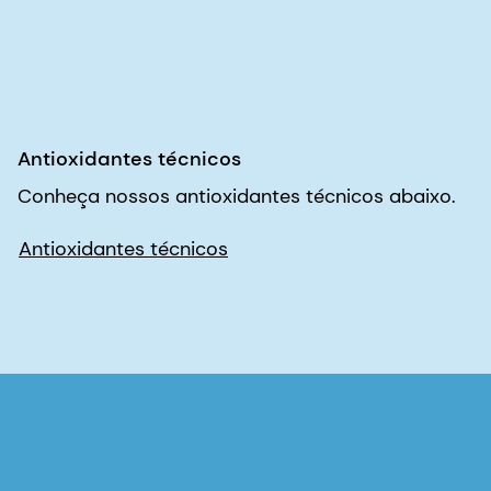
Antioxidantes técnicos
Como podemos ajudar?
Interessado em um de nossos produtos ou soluções?
Entre em contato com nossos especialistas para saber
mais, solicitar uma amostra ou iniciar um novo projeto.
Entre em contato