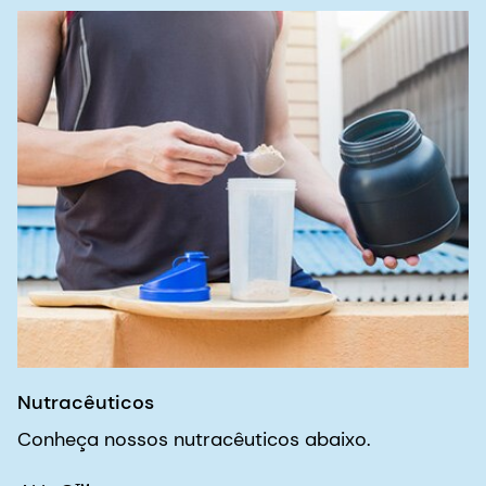
Nutracêuticos
Conheça nossos nutracêuticos abaixo.
ALL-Q™
PeptoPro®