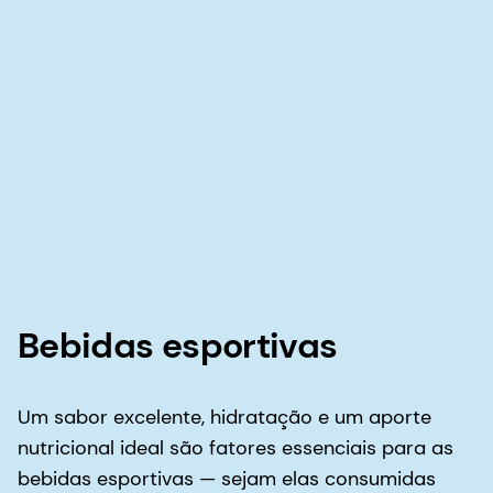
Bebidas esportivas
Um sabor excelente, hidratação e um aporte
nutricional ideal são fatores essenciais para as
bebidas esportivas — sejam elas consumidas
antes, durante ou após o exercício.
Então, por que não aproveitar nossas amplas
soluções em aromas e nossa experiência?
Ajudaremos você a encontrar as combinações