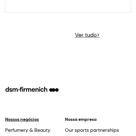
Nossos negócios
Nossa empresa
Perfumery & Beauty
Our sports partnerships
Taste, Texture & Health
Nosso propósito e
valores
Health, Nutrition & Care
Nossa liderança
Animal Nutrition &
Health
Negócios responsáveis
Nossos negócios
Ciência e pesquisa