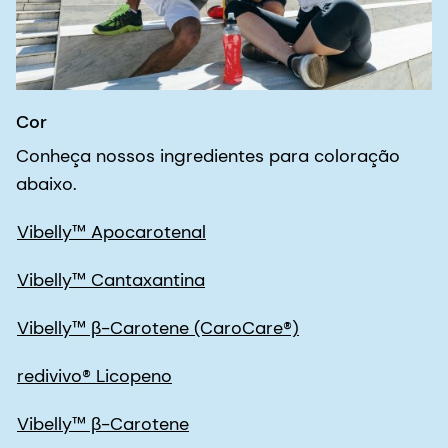
Conheça nossos ingredientes para coloração
abaixo.
Vibelly™ Apocarotenal
Vibelly™ Cantaxantina
Vibelly™ β-Carotene (CaroCare®)
redivivo® Licopeno
Vibelly™ β-Carotene