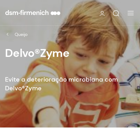
Queijo
Delvo®Zyme
Evite a deterioração microbiana com
Delvo®Zyme