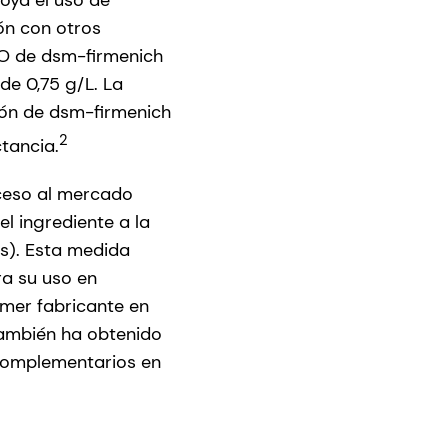
oya el uso de
ón con otros
MO de dsm-firmenich
de 0,75 g/L. La
ión de dsm-firmenich
2
tancia.
ceso al mercado
el ingrediente a la
es). Esta medida
a su uso en
mer fabricante en
también ha obtenido
complementarios en