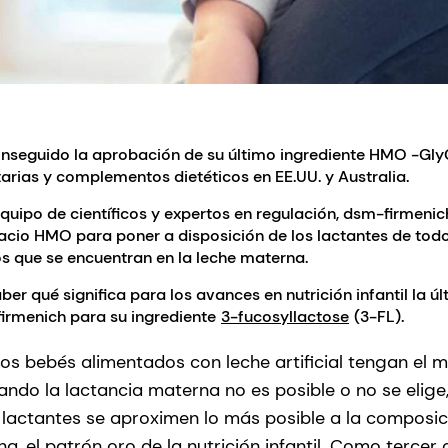
nseguido la aprobación de su último ingrediente HMO -Gl
arias y complementos dietéticos en EE.UU. y Australia.
uipo de científicos y expertos en regulación, dsm-firmenic
pacio HMO para poner a disposición de los lactantes de tod
s que se encuentran en la leche materna.
er qué significa para los avances en nutrición infantil la úl
firmenich para su ingrediente
3-fucosyllactose
(3-FL).
los bebés alimentados con leche artificial tengan el 
uando la lactancia materna no es posible o no se elig
lactantes se aproximen lo más posible a la composici
, el patrón oro de la nutrición infantil. Como terce