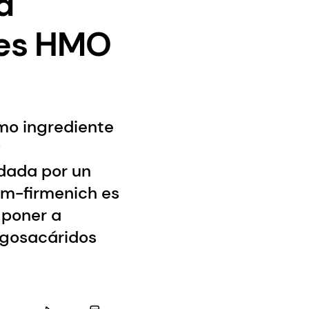
a
tes HMO
mo ingrediente
y
ldada por un
sm-firmenich es
 poner a
ligosacáridos