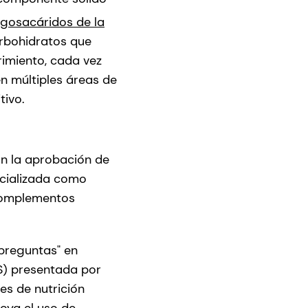
igosacáridos de la
rbohidratos que
rimiento, cada vez
n múltiples áreas de
tivo.
on la aprobación de
rcializada como
 complementos
 preguntas" en
S) presentada por
es de nutrición