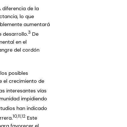
diferencia de la
tancia, lo que
bablemente aumentará
3
desarrollo.
De
ental en el
sangre del cordón
los posibles
e el crecimiento de
s interesantes vías
nmunidad impidiendo
tudios han indicado
10,11,12
rrera.
Este
para favorecer el