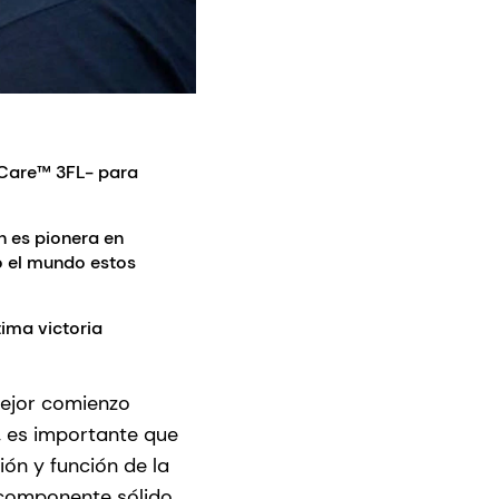
yCare™ 3FL- para
h es pionera en
o el mundo estos
tima victoria
mejor comienzo
e, es importante que
ón y función de la
r componente sólido