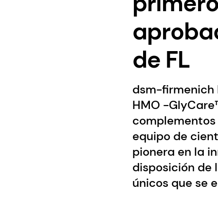
primero
aprobac
de FL
dsm-firmenich 
HMO -GlyCare™ 
complementos d
equipo de cient
pionera en la i
disposición de 
únicos que se 