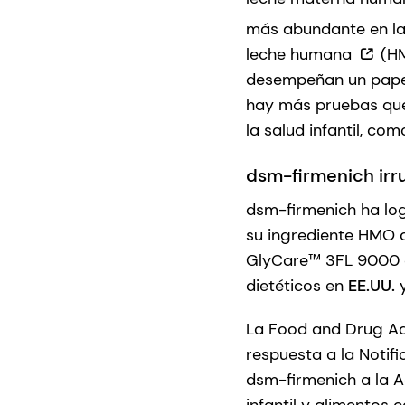
más abundante en la 
leche humana
(HM
desempeñan un papel 
hay más pruebas que
la salud infantil, com
dsm-firmenich ir
dsm-firmenich ha log
su ingrediente HMO d
GlyCare™ 3FL 9000 o
dietéticos en
EE.UU.
La Food and Drug Adm
respuesta a la Noti
dsm-firmenich a la A