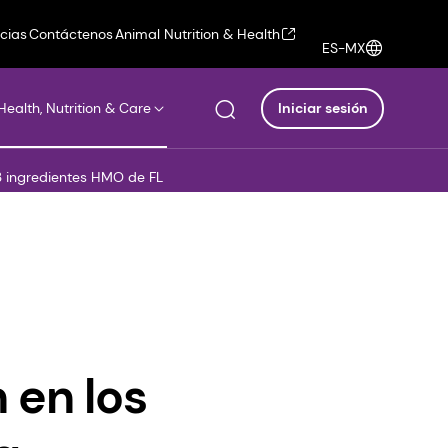
icias
Contáctenos
Animal Nutrition & Health
ES-MX
Health, Nutrition & Care
Iniciar sesión
3 ingredientes HMO de FL
 en los