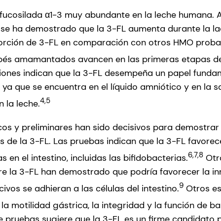
ucosilada α1-3 muy abundante en la leche humana. A 
se ha demostrado que la 3-FL aumenta durante la lac
oporción de 3-FL en comparación con otros HMO pro
bés amamantados avancen en las primeras etapas de 
ciones indican que la 3-FL desempeña un papel fundam
 ya que se encuentra en el líquido amniótico y en la 
4,5
n la leche.
icos y preliminares han sido decisivos para demostrar 
es de la 3-FL. Las pruebas indican que la 3-FL favorec
6,7,8
 en el intestino, incluidas las bifidobacterias.
Otra
re la 3-FL han demostrado que podría favorecer la i
9
ivos se adhieran a las células del intestino.
Otros es
la motilidad gástrica, la integridad y la función de ba
e pruebas sugiere que la 3-FL es un firme candidato 