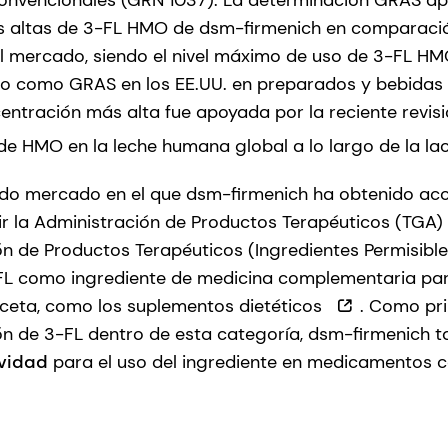
 convencionales (GRN 1037). La determinación GRAS ap
 altas de 3-FL HMO de dsm-firmenich en comparaci
l mercado, siendo el nivel máximo de uso de 3-FL H
do como GRAS en los EE.UU. en preparados y bebidas 
entración más alta fue apoyada por la reciente revis
de HMO en la leche humana global a lo largo de la lac
undo mercado en el que dsm-firmenich ha obtenido ac
ir la Administración de Productos Terapéuticos (TGA) 
ón de Productos Terapéuticos (Ingredientes Permisibl
-FL como ingrediente de medicina complementaria par
ceta, como los suplementos dietéticos
. Como pri
ión de 3-FL dentro de esta categoría, dsm-firmenich 
ividad
para el uso del ingrediente en medicamentos 