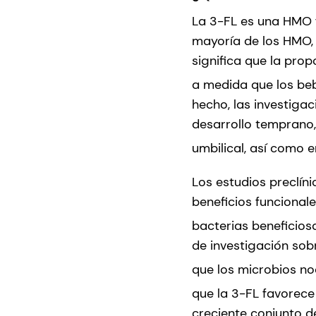
La 3-FL es una HMO f
mayoría de los HMO, 
significa que la pr
a medida que los be
hecho, las investiga
desarrollo temprano,
umbilical, así como e
Los estudios preclín
beneficios funcional
bacterias beneficiosas
de investigación sob
que los microbios noc
que la 3-FL favorece 
creciente conjunto d