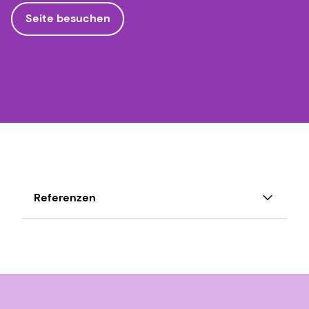
Seite besuchen
Referenzen
Bode L. Oligosaccharide in der
Humanmilch: Jedes Baby braucht eine
Zuckermama Glykobiologie. 22(9):1147-1162.
(2012)