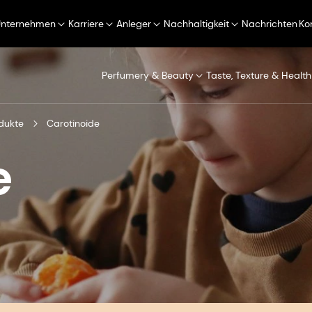
Unternehmen
Karriere
Anleger
Nachhaltigkeit
Nachrichten
Ko
Perfumery & Beauty
Taste, Texture & Health
dukte
Carotinoide
e