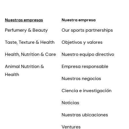
Nuestras ubicaciones
Ventures
Proveedores
Contáctenos
Oportunidades
Inversores
profesionales
Información histórica
¿Por qué trabajar para
Nuestra empresa
dsm-firmenich?
Shares & ADRs
Empleo en dsm-
firmenich
Historias profesionales
Inclusión y pertenencia