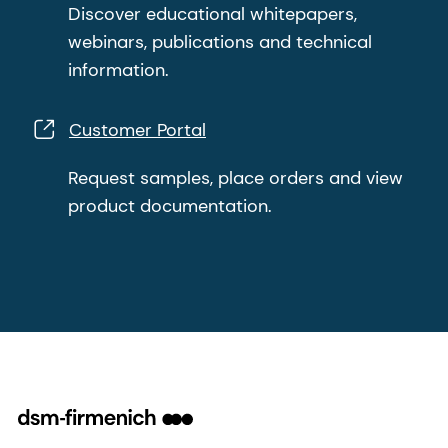
Nuestras empresas
Nuestra empresa
Perfumery & Beauty
Our sports partnerships
Taste, Texture & Health
Objetivos y valores
Health, Nutrition & Care
Nuestro equipo directivo
Animal Nutrition &
Empresa responsable
Health
Nuestros negocios
Ciencia e investigación
Noticias