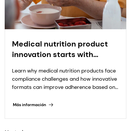
Ver todo >
Quick links
Premix solutions
Customized blends of functional
ingredients in one single, efficient premix.