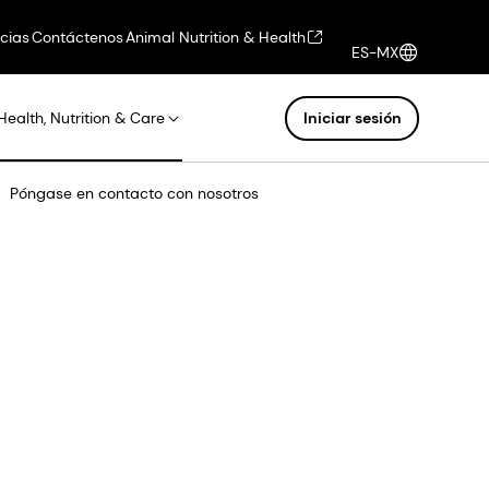
icias
Contáctenos
Animal Nutrition & Health
ES-MX
Health, Nutrition & Care
Iniciar sesión
Póngase en contacto con nosotros