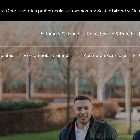
a
Oportunidades profesionales
Inversores
Sostenibilidad
Not
Perfumery & Beauty
Taste, Texture & Health
mentos
Biomateriales biomédicos
Acerca de Biomedical