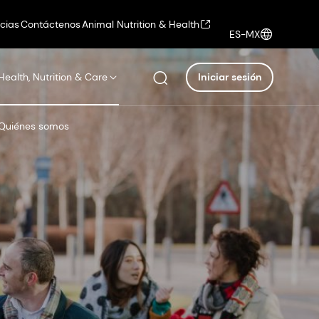
icias
Contáctenos
Animal Nutrition & Health
ES-MX
Health, Nutrition & Care
Iniciar sesión
Quiénes somos