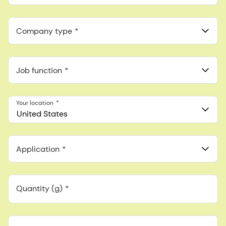
Anthropic, PBC
548 Market St Pmb 90375, San Francisco, California, US
Company type
Job function
Your location
United States
Application
Quantity (g)