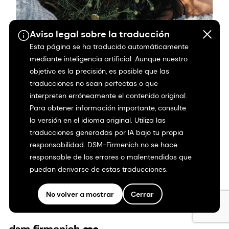
Aviso legal sobre la traducción
Esta página se ha traducido automáticamente
Download SDS
mediante inteligencia artificial. Aunque nuestro
objetivo es la precisión, es posible que las
Download a Safety Data Sheet (SDS) for this
traducciones no sean perfectas o que
product.
interpreten erróneamente el contenido original.
Para obtener información importante, consulte
la versión en el idioma original. Utiliza las
Download SDS
traducciones generadas por IA bajo tu propia
responsabilidad. DSM-Firmenich no se hace
responsable de los errores o malentendidos que
puedan derivarse de estas traducciones.
No volver a mostrar
Cerrar