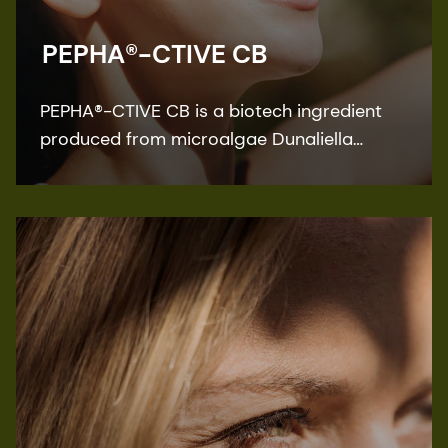
PEPHA®-CTIVE CB
PEPHA®-CTIVE CB is a biotech ingredient
produced from microalgae Dunaliella
salina. Thanks to its composition rich in
amino acids, minerals, and carbohydrates,
PEPHA®-CTIVE CB protects and stimulates
mitochondria by increasing ATP levels.