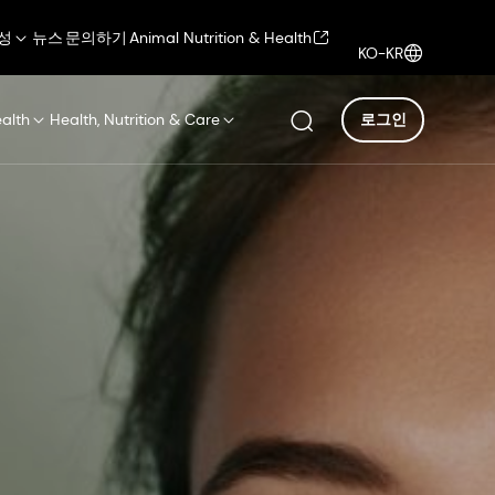
성
뉴스
문의하기
Animal Nutrition & Health
KO-KR
ealth
Health, Nutrition & Care
로그인