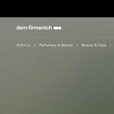
비즈니스
Perfumery & Beauty
Beauty & Care