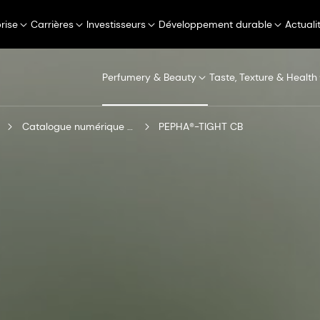
rise
Carrières
Investisseurs
Développement durable
Actuali
Perfumery & Beauty
Taste, Texture & Health
Catalogue numérique de produits
PEPHA®-TIGHT CB