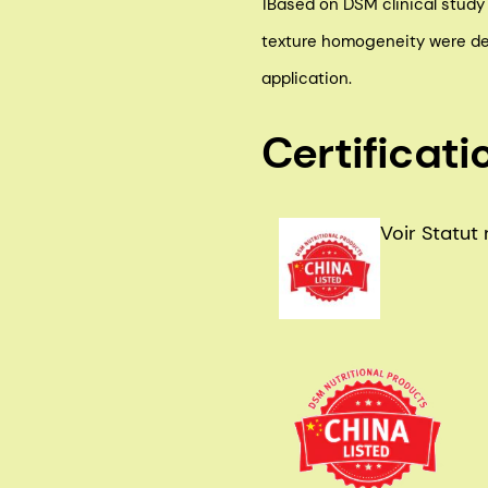
1Based on DSM clinical stud
texture homogeneity were det
application.
Certificati
Voir Statut