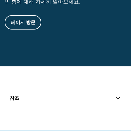
의 힘에 대해 자세히 알아보세요.
페이지 방문
참조
1
Elison E, Vigsnaes LK, Rindom Krogsgaard L, et
al. 건강한 성인에게 2'-O-푸코실락토스와 락토-N-