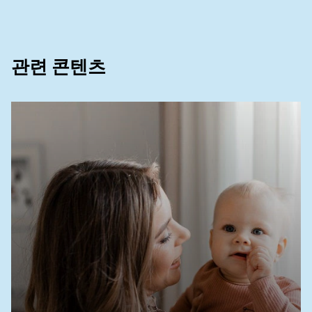
네오테트라오스를 경구 보충하면 내약성이 우수하고
장내 미생물총에 변화를 가져옵니다. Br J Nutr.
2016;116(8):1356-1368.
관련 콘텐츠
2
괴링 KC, 결혼 BJ, 올리버 JS, 와일더 JA, 바렛 EG,
벅 RH. 모유를 먹인 아이들과 마찬가지로 2'-푸코실
락토스가 함유된 분유를 먹인 유아는 무작위 대조 시
험에서 염증성 사이토카인이 더 낮았습니다. J Nutr.
2016;146(12):2559-2566.
3
바스케즈 E, 바란코 A, 라미레즈 M, et al. 식이 2'-푸
코실락토스는 설치류의 미주신경을 통한 장-뇌 통신
을 통해 작동 조절과 장기적인 강화 효과를 향상시킵
니다. 2016;11(11):e0166070.
4
Triantis V, Bode L, van Neerven RJJ. 모유 올리고
당의 면역학적 효과. 전면 소아과. 2018;6:190.