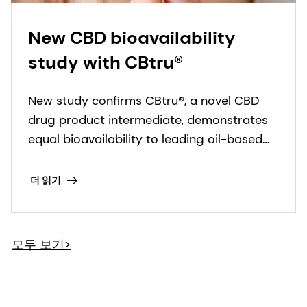
New CBD bioavailability
study with CBtru®
New study confirms CBtru®, a novel CBD
drug product intermediate, demonstrates
equal bioavailability to leading oil-based
CBD drug product.
더 읽기
모두 보기>