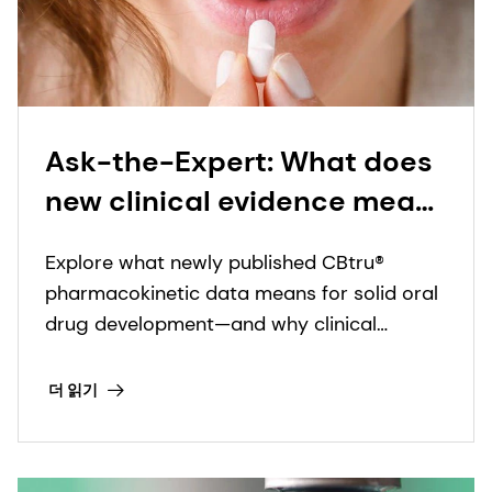
Ask-the-Expert: What does
new clinical evidence mean
for CBtru® and oral solid
Explore what newly published CBtru®
drug delivery?
pharmacokinetic data means for solid oral
drug development—and why clinical
evidence underpins meaningful innovation.
더 읽기