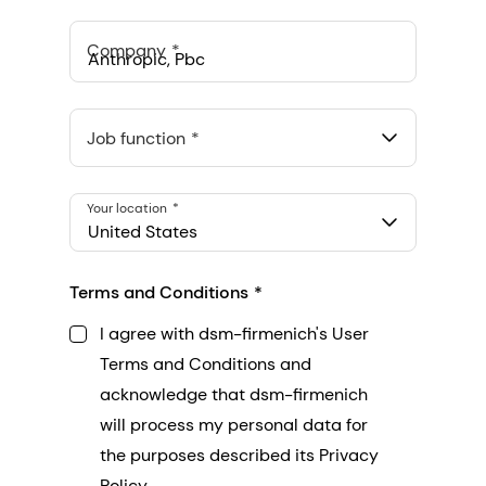
Company
Anthropic, PBC
548 Market St Pmb 90375, San Francisco, California, US
Job function
Your location
United States
Terms and Conditions
I agree with dsm-firmenich's User
Terms and Conditions and
acknowledge that dsm-firmenich
will process my personal data for
the purposes described its Privacy
Policy.