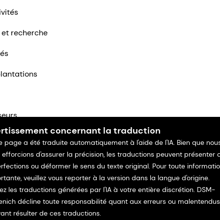
ivités
 et recherche
tés
lantations
seurs
rtissement concernant la traduction
ntacter
e page a été traduite automatiquement à l'aide de l'IA. Bien que nou
 efforcions d'assurer la précision, les traductions peuvent présenter 
rfections ou déformer le sens du texte original. Pour toute informati
rtante, veuillez vous reporter à la version dans la langue d'origine.
isez les traductions générées par l'IA à votre entière discrétion. DSM-
enich décline toute responsabilité quant aux erreurs ou malentendus
ant résulter de ces traductions.