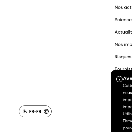
Nos act
Science
Actuali
Nos imp
Risques
Fournis
Ave
Nous co
Cett
nous
impe
impo
FR-FR
Util
Firm
pouv