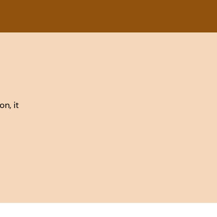
n, it
.