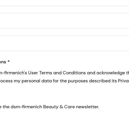
5, San Francisco, California, US
ons
sm-firmenich's User Terms and Conditions and acknowledge 
process my personal data for the purposes described its Priva
eive the dsm-firmenich Beauty & Care newsletter.