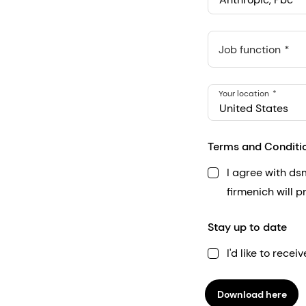
Anthropic, PBC
548 Market St Pmb 9037
Job function
Your location
United States
Terms and Conditi
I agree with d
firmenich will 
Stay up to date
I'd like to rec
Download here