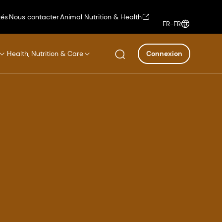
tés
Nous contacter
Animal Nutrition & Health
FR-FR
Health, Nutrition & Care
Connexion