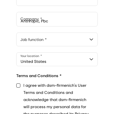
Company
Anthropic, PBC
548 Market St Pmb 90375, San Francisco, California, US
Job function
Your location
United States
Terms and Conditions
I agree with dsm-firmenich's User
Terms and Conditions and
acknowledge that dsm-firmenich
will process my personal data for
the purposes described its Privacy