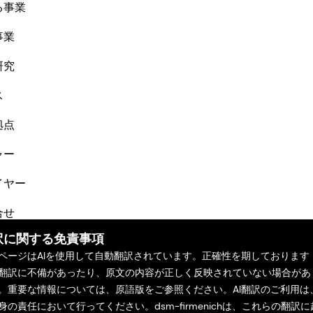
る事業
事業
研究
ス
拠点
ャー
イヤー
合せ
訳に関する免責事項
ページはAIを使用して自動翻訳されています。正確性を期しております
翻訳に不備があったり、原文の内容が正しく反映されていない場合があ
。重要な情報については、原語版をご参照ください。AI翻訳のご利用は
身の責任において行ってください。dsm-firmenichは、これらの翻訳に