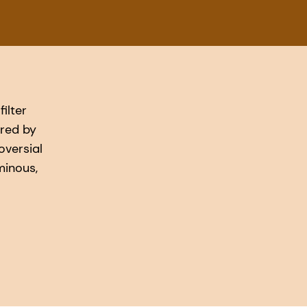
ilter
ered by
oversial
minous,