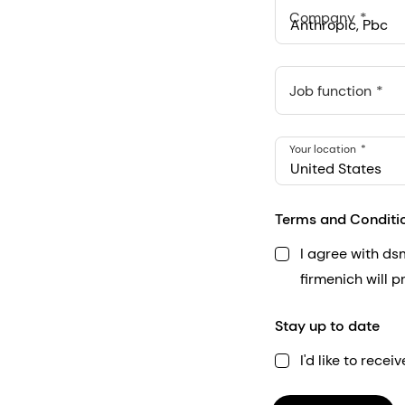
Company
Anthropic, PBC
548 Market St Pmb 9037
Job function
Your location
United States
Terms and Conditi
I agree with d
firmenich will 
Stay up to date
I'd like to rec