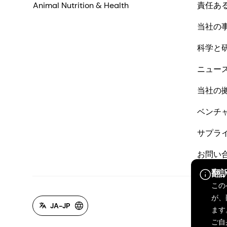
Animal Nutrition & Health
責任あ
当社の
科学と
ニュー
当社の
ベンチ
サプラ
お問い
翻
この
が、
JA-JP
ます
ご自