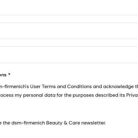
5, San Francisco, California, US
ons
sm-firmenich's User Terms and Conditions and acknowledge 
process my personal data for the purposes described its Priva
eive the dsm-firmenich Beauty & Care newsletter.