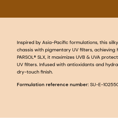
Inspired by Asia-Pacific formulations, this silk
chassis with pigmentary UV filters, achievin
PARSOL® SLX, it maximizes UVB & UVA protecti
UV filters. Infused with antioxidants and hydrat
dry-touch finish.
Formulation reference number:
SU-E-10255