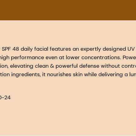
y SPF 48 daily facial features an expertly designed UV f
g high performance even at lower concentrations. Pow
on, elevating clean & powerful defense without contr
ion ingredients, it nourishes skin while delivering a lu
0-24