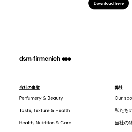
Download here
当社の事業
弊社
Perfumery & Beauty
Our spo
Taste, Texture & Health
私たち
Health, Nutrition & Care
当社の