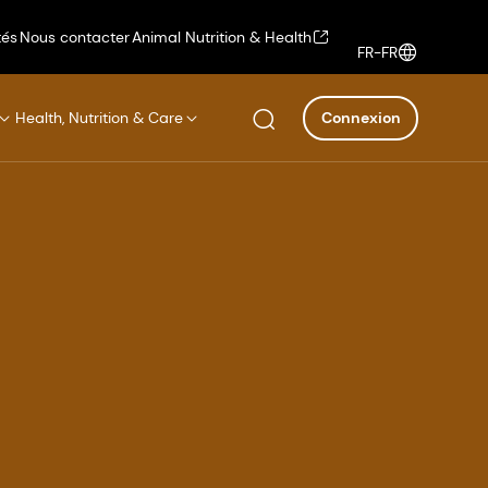
tés
Nous contacter
Animal Nutrition & Health
FR-FR
Health, Nutrition & Care
Connexion