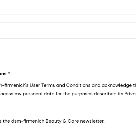
5, San Francisco, California, US
ons
sm-firmenich's User Terms and Conditions and acknowledge 
process my personal data for the purposes described its Priva
eive the dsm-firmenich Beauty & Care newsletter.