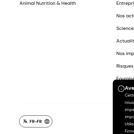
Animal Nutrition & Health
Entrepr
Nos act
Science
Actuali
Nos imp
Risques
Fournis
Ave
Nous co
Cett
nous
impe
impo
FR-FR
Util
Firm