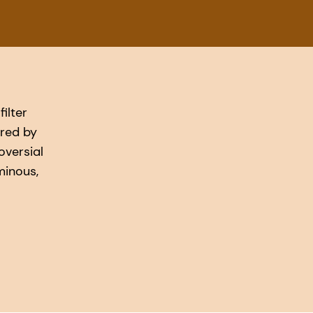
ilter
ered by
oversial
minous,