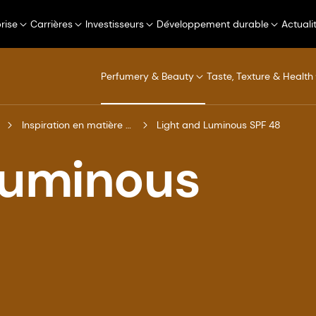
rise
Carrières
Investisseurs
Développement durable
Actuali
Perfumery & Beauty
Taste, Texture & Health
Inspiration en matière de formulation
Light and Luminous SPF 48
Luminous