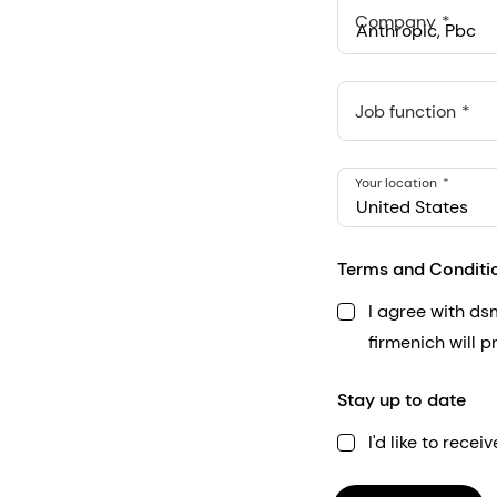
Company
Anthropic, PBC
548 Market St Pmb 9037
Job function
Your location
United States
Terms and Conditi
I agree with d
firmenich will 
Stay up to date
I'd like to rec