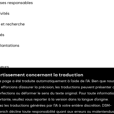
ises responsables
ivités
 et recherche
tés
lantations
seurs
rtissement concernant la traduction
ntacter
e page a été traduite automatiquement à l'aide de l'IA. Bien que nou
 efforcions d'assurer la précision, les traductions peuvent présenter 
rfections ou déformer le sens du texte original. Pour toute informati
rtante, veuillez vous reporter à la version dans la langue d'origine.
isez les traductions générées par l'IA à votre entière discrétion. DSM-
enich décline toute responsabilité quant aux erreurs ou malentendus