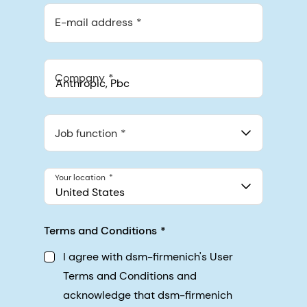
E-mail address
Company
Anthropic, PBC
548 Market St Pmb 90375, San Francisco, California, US
Job function
Your location
United States
Terms and Conditions
I agree with dsm-firmenich's User
Terms and Conditions and
acknowledge that dsm-firmenich