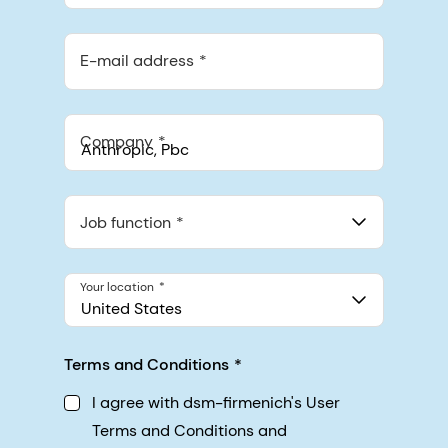
E-mail address
Company
Anthropic, PBC
548 Market St Pmb 90375, San Francisco, California, US
Job function
Your location
United States
Terms and Conditions
I agree with dsm-firmenich's User
Terms and Conditions and