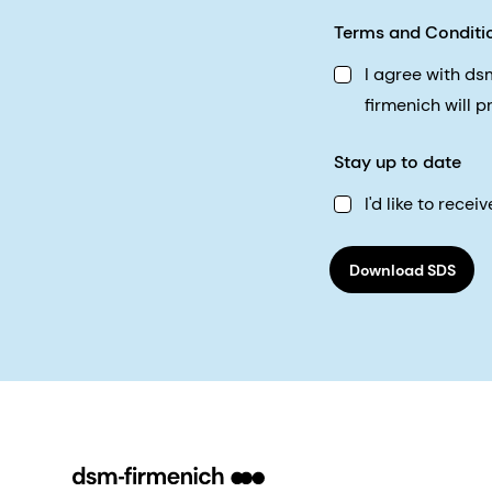
Terms and Conditi
I agree with d
firmenich will 
Stay up to date
I'd like to rec
Download SDS