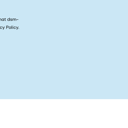
that dsm-
cy Policy.