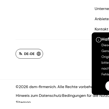
Untern
Anbiete
Kontakt
Haf
Dies
Gena
DE-DE
Orig
bitt
nach
Fehl
©2026 dsm-firmenich. Alle Rechte vorbehalten.
Hinweis zum Datenschutz
Bedingungen für die Nutz
Sitemap