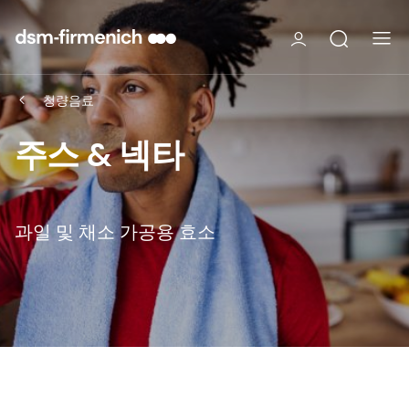
청량음료
주스 & 넥타
과일 및 채소 가공용 효소