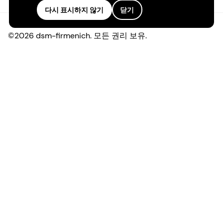
다시 표시하지 않기
닫기
©2026 dsm-firmenich. 모든 권리 보유.
개인정보 보호 고지
이용 약관
약관
캘리포니아 투명성
접근성 성명서
법적 정보
사이트 맵