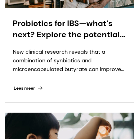
Probiotics for IBS—what’s
next? Explore the potential
of synbiotics and
New clinical research reveals that a
microencapsulated
combination of synbiotics and
butyrate with leading gut
microencapsulated butyrate can improve
health scientist
IBS symptoms in just four weeks.
Lees meer