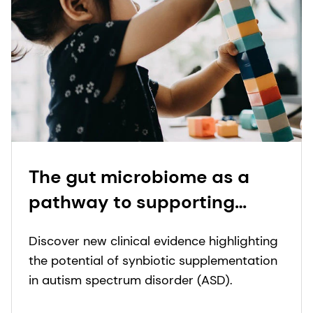
The gut microbiome as a
pathway to supporting
children with autism: New
Discover new clinical evidence highlighting
study reveals synbiotics'
the potential of synbiotic supplementation
dual benefits for digestive
in autism spectrum disorder (ASD).
and behavioral symptoms