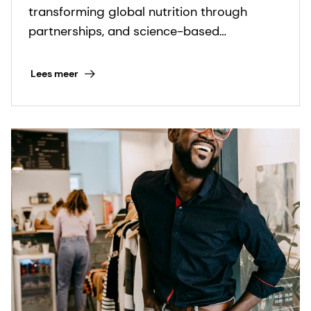
transforming global nutrition through
partnerships, and science-based
innovations to fight micronutrient
deficiencies.
Lees meer