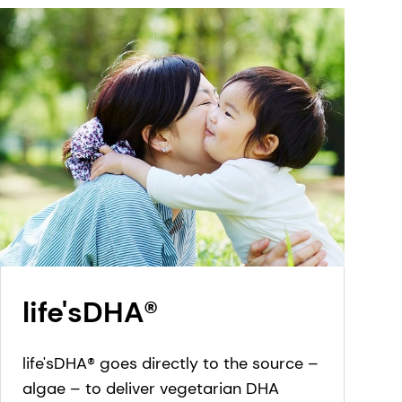
life'sDHA®
life'sDHA® goes directly to the source –
algae – to deliver vegetarian DHA