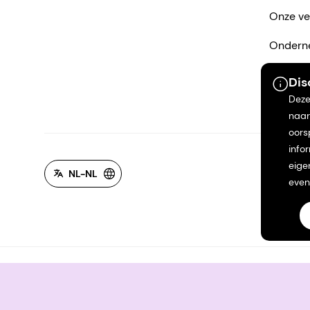
Onze ve
Ondern
Leveran
Dis
Deze
Neem co
naar
oors
info
eige
NL-NL
even
©2026 dsm-firmenich. Alle rechten voorbehouden.
Privacyverklaring
Gebruiksvoorwaarden
Algemene 