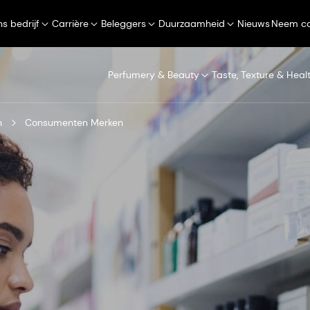
s bedrijf
Carrière
Beleggers
Duurzaamheid
Nieuws
Neem co
Perfumery & Beauty
Taste, Texture & Heal
n
Consumenten Merken