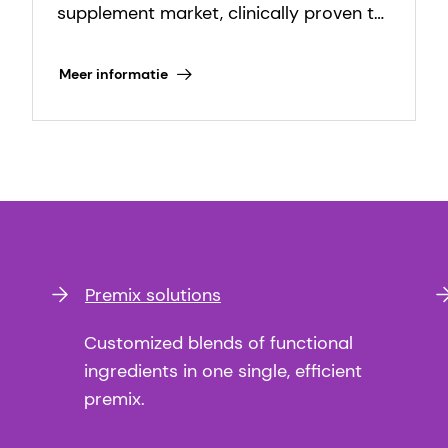
supplement market, clinically proven to
increase vitamin D levels up to three
times faster.
Meer informatie
Premix solutions
Customized blends of functional
ingredients in one single, efficient
premix.