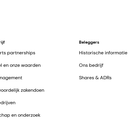
ijf
Beleggers
rts partnerships
Historische informatie
l en onze waarden
Ons bedrijf
nagement
Shares & ADRs
oordelijk zakendoen
drijven
chap en onderzoek