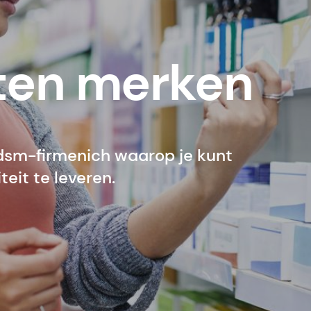
en merken
dsm-firmenich waarop je kunt
eit te leveren.