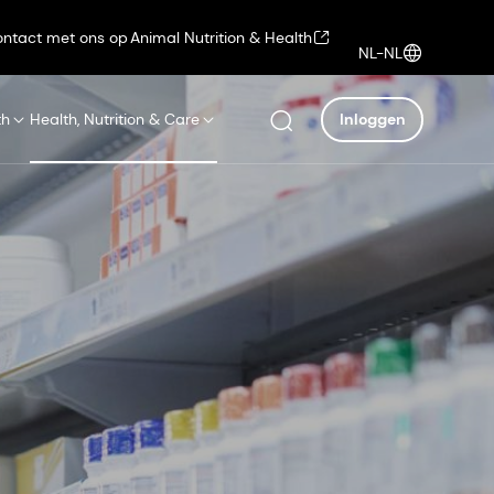
ntact met ons op
Animal Nutrition & Health
NL-NL
th
Health, Nutrition & Care
Inloggen