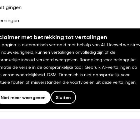
stigingen
emingen
ciers
claimer met betrekking tot vertalingen
 pagina is automatisch vertaald met behulp van AI. Hoewel we stre
ntact met ons op
 nauwkeurigheid, kunnen vertalingen onvolledig zijn of de
pronkelijke inhoud verkeerd weergeven. Raadpleeg voor belangrijke
rmatie de versie in de oorspronkelijke taal. Gebruik AI-vertalingen op
n verantwoordelijkheid. DSM-Firmenich is niet aansprakelijk voor
tuele fouten of misverstanden die voortvloeien uit deze vertalingen.
Niet meer weergeven
Sluiten
voorwaarden
Californië Transparantie
Toegankelijkheidsverkl