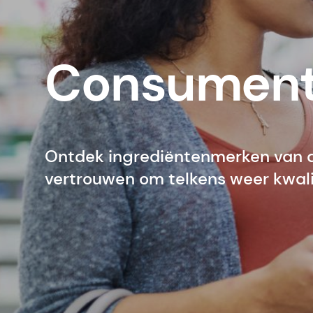
Consument
Ontdek ingrediëntenmerken van 
vertrouwen om telkens weer kwalit