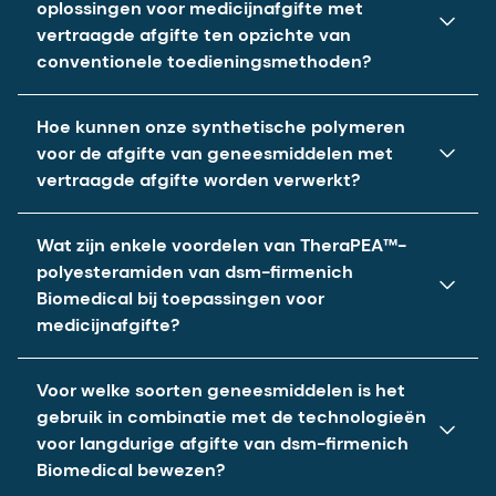
oplossingen voor medicijnafgifte met
vertraagde afgifte ten opzichte van
conventionele toedieningsmethoden?
Aanzienlijk minder frequente toediening
Hoe kunnen onze synthetische polymeren
voor de afgifte van geneesmiddelen met
Een betere therapietrouw, wat mogelijk leidt tot
vertraagde afgifte worden verwerkt?
minder bijwerkingen en complicaties
Hotmelt-extrusie, spuitgieten of verwerking via
Wat zijn enkele voordelen van TheraPEA™-
oplossingen
polyesteramiden van dsm-firmenich
Biomedical bij toepassingen voor
Mogelijkheden voor injectabele formuleringen met
microdeeltjes of als implanteerbare toedieningsvorm
medicijnafgifte?
(vezels, grotere staafjes, coatings of films)
Geschikt voor veeleisende actieve farmaceutische
Neem contact met ons op voor specifieke
Voor welke soorten geneesmiddelen is het
ingrediënten (biologische geneesmiddelen, kleine
verwerkingsrichtlijnen
gebruik in combinatie met de technologieën
moleculen met vrije aminen, pH-gevoelige API’s)
voor langdurige afgifte van dsm-firmenich
Gecontroleerde afbraak – geen daling van de pH-
Biomedical bewezen?
waarde (geen verzuring)