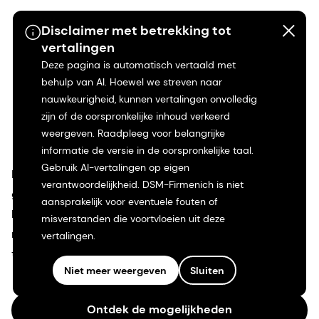
Disclaimer met betrekking tot
vertalingen
Deze pagina is automatisch vertaald met
behulp van AI. Hoewel we streven naar
nauwkeurigheid, kunnen vertalingen onvolledig
zijn of de oorspronkelijke inhoud verkeerd
weergeven. Raadpleeg voor belangrijke
Neem contact op
informatie de versie in de oorspronkelijke taal.
Gebruik AI-vertalingen op eigen
Breng je idee tot leven. Ons deskundige team op het
verantwoordelijkheid. DSM-Firmenich is niet
gebied van biomaterialen staat voor u klaar. Ontdek
aansprakelijk voor eventuele fouten of
hoe we kunnen samenwerken om baanbrekende
misverstanden die voortvloeien uit deze
regeneratieve geneeskunde en medische hulpmiddelen
vertalingen.
te ontwikkelen.
Niet meer weergeven
Sluiten
Ontdek de mogelijkheden