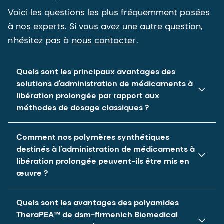
Voici les questions les plus fréquemment posées
à nos experts. Si vous avez une autre question,
n'hésitez pas à
nous contacter
.
Quels sont les principaux avantages des
solutions d'administration de médicaments à
libération prolongée par rapport aux
méthodes de dosage classiques ?
Une fréquence d'administration nettement moindre
Comment nos polymères synthétiques
destinés à l'administration de médicaments à
Une meilleure observance du traitement, susceptible
libération prolongée peuvent-ils être mis en
d'entraîner une diminution des effets secondaires et
des complications
œuvre ?
Extrusion à chaud, moulage par injection ou
Quels sont les avantages des polyamides
traitement par solutions
TheraPEA™ de dsm-firmenich Biomedical