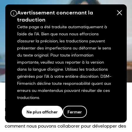
Avertissement concernant la
traduction
Cette page a été traduite automatiquement à
l'aide de l'IA. Bien que nous nous efforcions
d'assurer la précision, les traductions peuvent
présenter des imperfections ou déformer le sens
du texte original. Pour toute information
importante, veuillez vous reporter à la version
dans la langue d'origine. Utilisez les traductions
générées par l'IA à votre entière discrétion. DSM-
Firmenich décline toute responsabilité quant aux
erreurs ou malentendus pouvant résulter de ces
Contactez-nous
traductions.
Donnez vie à votre idée. Notre équipe d'experts en
Ne plus afficher
Fermer
biomatériaux est là pour vous aider. Découvrez
comment nous pouvons collaborer pour développer des