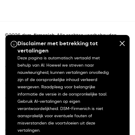
©2026 dsm-firmenich. Alle rechten voorbehouden.
Disclaimer met betrekking tot
vertalingen
Privacyverklaring
Deze pagina is automatisch vertaald met
behulp van AI. Hoewel we streven naar
Gebruiksvoorwaarden
nauwkeurigheid, kunnen vertalingen onvolledig
zijn of de oorspronkelijke inhoud verkeerd
Algemene voorwaarden
weergeven. Raadpleeg voor belangrijke
informatie de versie in de oorspronkelijke taal.
Californië Transparantie
Gebruik AI-vertalingen op eigen
verantwoordelijkheid. DSM-Firmenich is niet
Toegankelijkheidsverklaring
aansprakelijk voor eventuele fouten of
misverstanden die voortvloeien uit deze
Juridische informatie
vertalingen.