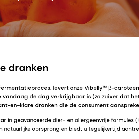
re dranken
rmentatieproces, levert onze Vibelly™ β-carotee
e vandaag de dag verkrijgbaar is (zo zuiver dat het
 kant-en-klare dranken die de consument aanspreke
ar in geavanceerde dier- en allergeenvrije formules (K
natuurlijke oorsprong en biedt u tegelijkertijd aantre