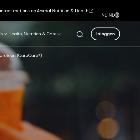
ntact met ons op
Animal Nutrition & Health
NL-NL
th
Health, Nutrition & Care
Inloggen
caroteen (CaroCare®)