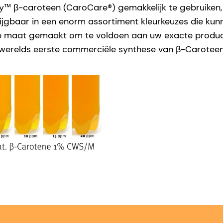
lly™ β-caroteen (CaroCare®) gemakkelijk te gebruiken, 
erkrijgbaar in een enorm assortiment kleurkeuzes die 
p maat gemaakt om te voldoen aan uw exacte product
's werelds eerste commerciële synthese van β-Carotee