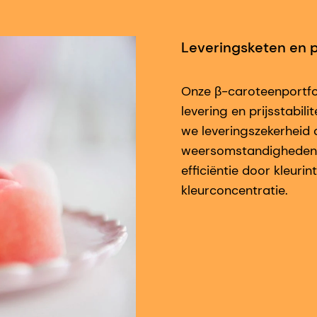
Leveringsketen en pr
Onze β-caroteenportfol
levering en prijsstabil
we leveringszekerheid 
weersomstandigheden.
efficiëntie door kleuri
kleurconcentratie.