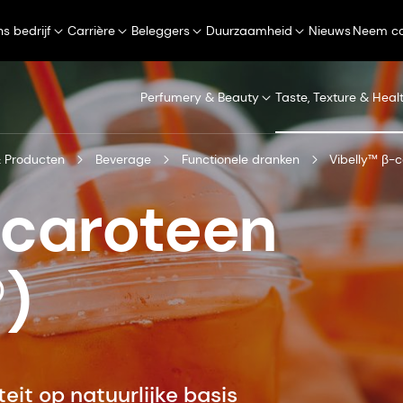
s bedrijf
Carrière
Beleggers
Duurzaamheid
Nieuws
Neem co
Perfumery & Beauty
Taste, Texture & Heal
 Producten
Beverage
Functionele dranken
Vibelly™ β-
-caroteen
)
it op natuurlijke basis