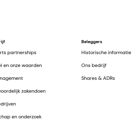
ijf
Beleggers
rts partnerships
Historische informatie
l en onze waarden
Ons bedrijf
nagement
Shares & ADRs
oordelijk zakendoen
drijven
chap en onderzoek