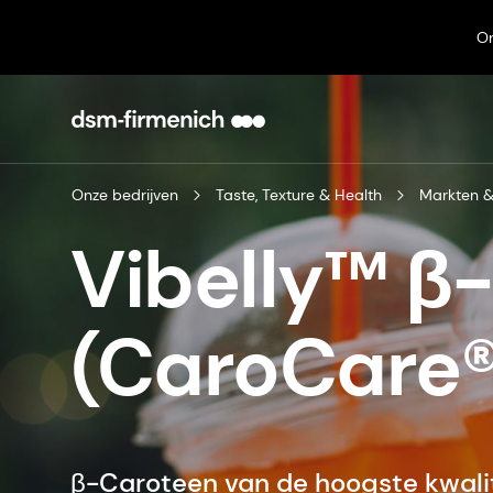
On
Onze bedrijven
Taste, Texture & Health
Markten &
Vibelly™ β
(CaroCare®
β-Caroteen van de hoogste kwalite